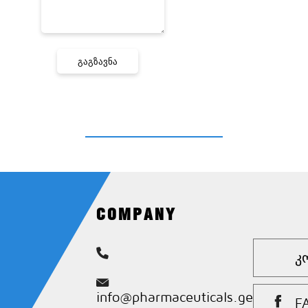
COMPANY
Კ
info@pharmaceuticals.ge
F