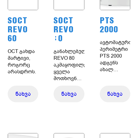
SOCT
SOCT
PTS
REVO
REVO
2000
60
80
ავტომატური
პერიმეტრი
OCT გახდა
განახლებული
PTS 2000
მარტივი,
REVO 80
ადგენს
როგორც
აკმაყოფილებს
ახალ
არასდროს.
ყველა
სტანდარტს
მოთხოვნას
სრულფასოვან
ყოველდღიურ
პროექციული
პრაქტიკაში.
ნახვა
ნახვა
ნახვა
პერიმეტრიისთვ