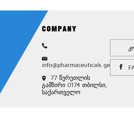
დატენილი
რაც უფრო
ბატარეით
ფართო
ხედვის
არეალს
COMPANY
ქმნის
ოკულარებში.
ჩამონტაჟებული
Კ
ყვითელი
ფილტრი
შიდა
info@pharmaceuticals.ge
F
ყვითელი
ფილტრი
77 წერეთლის
შეიძლება
გამზირი 0174 თბილსი,
მოხერხებულად
საქართველო
ჩართოთ
ფლუორესცინის
ტექნიკისთვის.
ფართო
ველი და
მაღალი