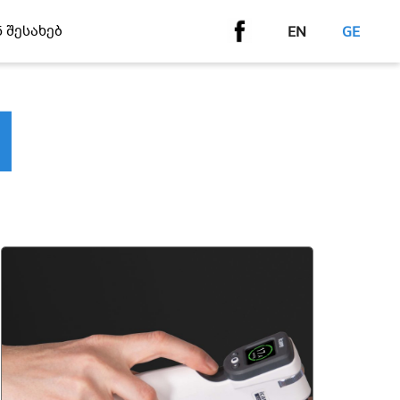
ნ Შესახებ
EN
GE
d