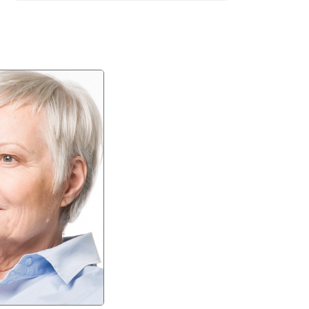
Icare ic200 ტონომეტრი განკუთვნილია
პროფესიონალური გამოყენებისთვის
ქირურგიული ოპერაციის დარბაზში,
სასწრაფო დახმარების ოთახებსა და
კლინიკაში. Ic200 არის სრულად
პორტატული, არ საჭიროებს ანესთეზიას და
გაზომვის პოზიციის თავისუფლება
საშუალებას გაძლევთ ზუსტად გაზომოთ
მიუხედავად იმისა პაციენტი ზის, დგას,
ნახევრად ზის თუ გვერდითი პოზიციაზეა
მაღალი ხილვადობის ინდიკატორი
ადასტურებს ტონომეტრის პოზიციას
გაზომვამდე. მწვანე შუქი მიუთითებს, რომ
გაზომვა საიმედო იქნება ხოლო წითელი
შუქი მიუთითებს არასწორ განლაგებაზე.