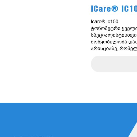
ICare® IC1
Icare® ic100
ტონომეტრი ყველ
სპეციალისტისთვი
მოწყობილობა დაფ
პრინციპზე, რომე
წვეთებს, ჰაერს ა
მისი გამოყენების
Icare® AMS
ავტომატური საზომ
მხოლობითი რეჟი
Icare® EasyNav
გაფართოებული ნა
Icare® EasyPos
ტონომეტრის სწორ
ინტელექტუალური
ასისტენტი